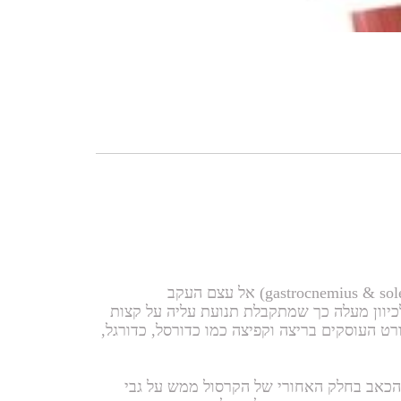
גיד אכילס הינו גיד גדול וחזק המחבר את שרירי הסובך (gastrocnemius & soleus) אל עצם העקב
העקב לכיוון מעלה כך שמתקבלת תנועת עליה על קצות
רט העוסקים בריצה וקפיצה כמו כדורסל, כדורגל,
גיד האכילס (Achilles tendonitis) מרוכז הכאב בחלק האחורי של הקרסול ממש על גבי