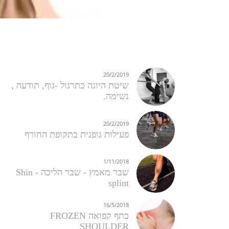
20/2/2019
שיטת היוגה כתרגול -גוף, תודעה ,
נשימה​.
20/2/2019
פעילות גופנית בתקופת החורף ​
1/11/2018
שבר מאמץ - שבר הליכה - Shin
splint ​
16/5/2018
כתף קפואה FROZEN
SHOULDER