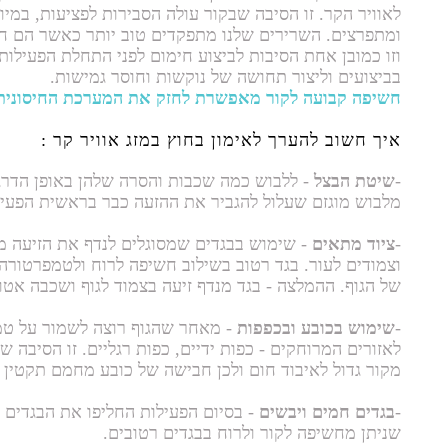
לאוויר הקר. זו הסיבה שבקור עולה הסבירות לפציעות, במ
ומתפרצים. השרירים שלנו מתפקדים טוב יותר כאשר הם חמי
וזו כמובן אחת הסיבות לביצוע חימום לפני התחלת הפעילות
בביצועים וליצור תחושה של נוקשות וחוסר גמישות.
חשיפה קבועה לקור מאפשרת לחזק את המערכת החיסונית
איך חשוב להערך לאימון בחוץ במזג אוויר קר :
-
שיטת הבצל
- ללבוש כמה שכבות והסרה שלהן באופן הדרג
מלבוש מוגזם שעלול להגביר את ההזעה כבר בראשית הפעיל
-
ציוד מתאים
- שימוש בבגדים שמסוגלים לנדף את הזיעה מע
וצמודים לעור. בגד רטוב בשילוב חשיפה לרוח ולטמפרטורה
של הגוף. ההמלצה - בגד מנדף זיעה בצמוד לגוף ושכבה אטו
-
שימוש בכובע ובכפפות
- מאחר שהגוף רוצה לשמור על טמפ
לאזורים המרוחקים - כפות ידיים, כפות רגליים. זו הסיבה ש
מקור גדול לאיבוד חום ולכן חבישה של כובע מחמם תקטין א
-
בגדים חמים ויבשים
- בסיום הפעילות החליפו את הבגדים ה
שניתן מחשיפה לקור ולרוח בבגדים רטובים.