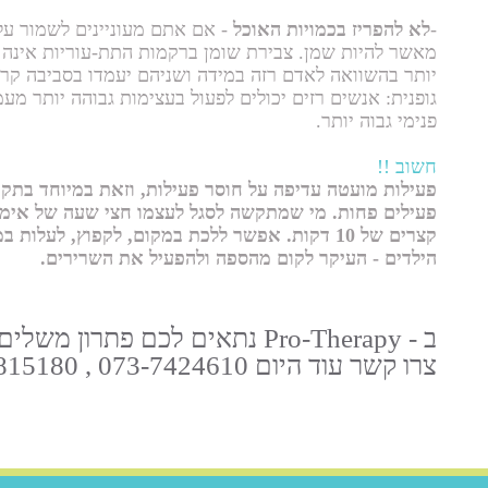
-
לא להפריז בכמויות האוכל
- אם אתם מעוניינים לשמור על 
מאשר להיות שמן. צבירת שומן ברקמות התת-עוריות אינה מ
יותר בהשוואה לאדם רזה במידה ושניהם יעמדו בסביבה קר
גופנית: אנשים רזים יכולים לפעול בעצימות גבוהה יותר מע
פנימי גבוה יותר.
חשוב !!
פעילות מועטה עדיפה על חוסר פעילות, וזאת במיוחד בתקו
פעילים פחות. מי שמתקשה לסגל לעצמו חצי שעה של אימון 
קצרים של 10 דקות. אפשר ללכת במקום, לקפוץ, לע
הילדים - העיקר לקום מהספה ולהפעיל את השרירים.
ב - Pro-Therapy נתאים לכם פתרון משלים ומדויק לטיפול בבעיה!
צרו קשר עוד היום 073-7424610 , 052-2815180