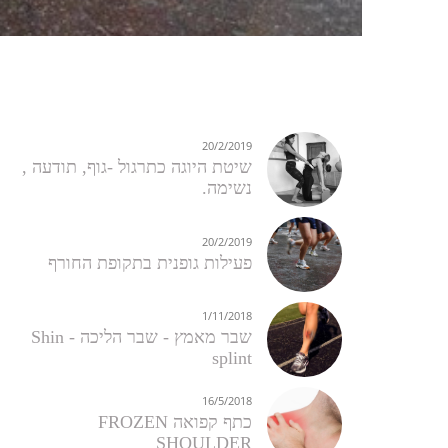
20/2/2019
שיטת היוגה כתרגול -גוף, תודעה ,
נשימה​.
20/2/2019
פעילות גופנית בתקופת החורף ​
1/11/2018
שבר מאמץ - שבר הליכה - Shin
splint ​
16/5/2018
כתף קפואה FROZEN
SHOULDER