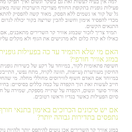
למה אין בעיה לעשות זאת גם כשקר וגשום ואיך תפיקו מה
פעילות גופנית בתקופת החורף מצריכה היערכות שונה מאשר 
גל של קור או גשמים ללא הפסק, מאוד קשה להפסיק להתאמ
מכדי להפסיד אימון וחשוב להבין שריצה בקור יכולה לגרום
התנאים הקשים.
תמיד צריך לזכור שבמזג אוויר קר השרירים מתאבנים, אם ל
כאילו לא קרה כלום ולא מרגישים את הגוף ולא מקלים עליו
האם מי שלא התמיד עד כה בפעילות גופנית
במזג אוויר חורפי?
חשיפה פתאומית לקור, במיוחד על רקע של כשירות גופנית 
החיסון מעורערת (עייפות, תזונה לקויה, מתח נפשי, התייבש
במיוחד אם האדם חשוף לווירוסים מחוללי מחלה. מי שהחלי
חייב לעשות זאת תוך הקפדה על כמה כללים בסיסיים: בחיר
אוויר סוער וגשום, הקפדה על שתייה מספקת, שמירה על חו
סיום הפעילות כאשר בגדיו וראשו רטובים.
אם יש סיכונים הכרוכים באימון בתנאי חורף
נתפסים בתדירות גבוהה יותר?
במזג אוויר קר השרירים אכן נוטים להיתפס יותר ולהיות נו